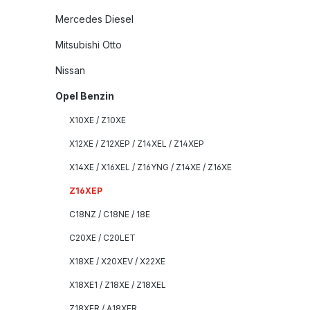
Mercedes Diesel
Mitsubishi Otto
Nissan
Opel Benzin
X10XE / Z10XE
X12XE / Z12XEP / Z14XEL / Z14XEP
X14XE / X16XEL / Z16YNG / Z14XE / Z16XE
Z16XEP
C18NZ / C18NE / 18E
C20XE / C20LET
X18XE / X20XEV / X22XE
X18XE1 / Z18XE / Z18XEL
Z18XER / A18XER