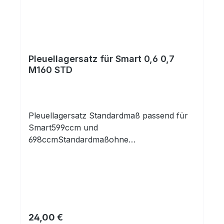
Pleuellagersatz für Smart 0,6 0,7
M160 STD
Pleuellagersatz Standardmaß passend für
Smart599ccm und
698ccmStandardmaßohne
HaltenaseMarkenprodukt in
Erstausrüsterqualität!NEU und
Originalverpackt!Seit 1984 werden
Fachhändler,
Motoreninstandsetzungsbetriebe und
Motorenhersteller in ganz Europa mit
Prix régulier :
24,00 €
unseren hochwertigen Komponenten