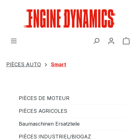
Passer au contenu principal
Le p
PIÈCES AUTO
Smart
PIÈCES DE MOTEUR
PIÈCES AGRICOLES
Baumaschinen Ersatzteile
PIÈCES INDUSTRIEL/BIOGAZ