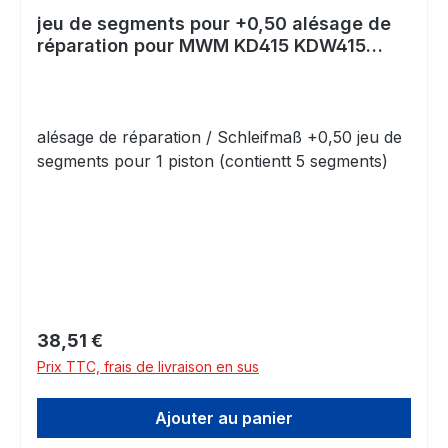
jeu de segments pour +0,50 alésage de
réparation pour MWM KD415 KDW415
KD215 KDW215 100,50
alésage de réparation / Schleifmaß +0,50 jeu de
segments pour 1 piston (contientt 5 segments)
Prix régulier :
38,51 €
Prix TTC, frais de livraison en sus
Ajouter au panier