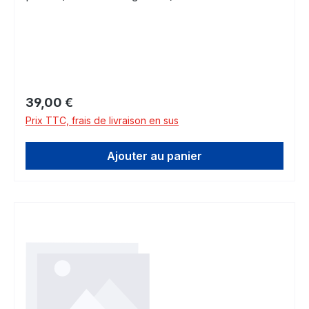
dimensions!
Prix régulier :
39,00 €
Prix TTC, frais de livraison en sus
Ajouter au panier