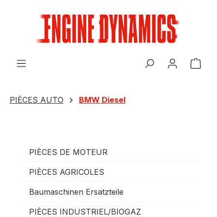
Passer au contenu principal
Le p
PIÈCES AUTO
BMW Diesel
PIÈCES DE MOTEUR
PIÈCES AGRICOLES
Baumaschinen Ersatzteile
PIÈCES INDUSTRIEL/BIOGAZ