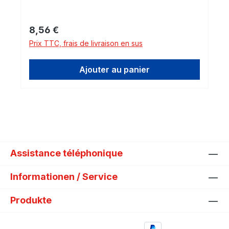
, 540d , 550d BMW 630d , 640d BMW 730d
, 740d , 750d BMW X1 16d , X1 18d , X1
Prix régulier :
8,56 €
20d, BMW X4 20d BMW X5 25d Mini
Prix TTC, frais de livraison en sus
Cooper D , Cooper SD Mini ONE D
Ajouter au panier
Assistance téléphonique
Informationen / Service
Produkte