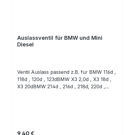
Auslassventil für BMW und Mini
Diesel
Ventil Auslass passend z.B. für BMW 116d ,
118d , 120d , 123dBMW X3 2,0d , X3 18d ,
X3 20dBMW 214d , 216d , 218d, 220d ,
225dBMW 316d , 318d , 320d , 325d , 328d ,
330d , 335dBMW X6 40d 3.0 24V , X6
M50dBMW 418d , 420d , 425d , 430d ,
435dBMW 518d , 520d , 525d , 530d , 535d
, 540d , 550dBMW 630d , 640dBMW 730d ,
740d , 750dBMW X1 16d , X1 18d , X1
Prix régulier :
9,40 €