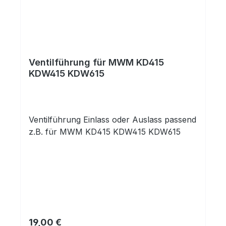
Ventilführung für MWM KD415
KDW415 KDW615
Ventilführung Einlass oder Auslass passend
z.B. für MWM KD415 KDW415 KDW615
Prix régulier :
19,00 €