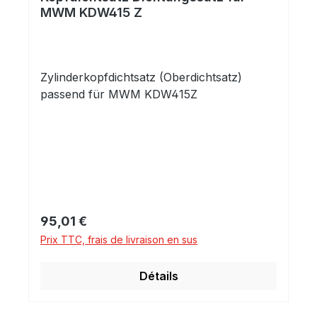
MWM KDW415 Z
Zylinderkopfdichtsatz (Oberdichtsatz)
passend für MWM KDW415Z
Prix régulier :
95,01 €
Prix TTC, frais de livraison en sus
Détails