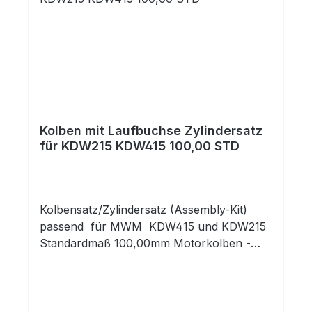
Kolben mit Laufbuchse Zylindersatz
für KDW215 KDW415 100,00 STD
Kolbensatz/Zylindersatz (Assembly-Kit)
passend für MWM KDW415 und KDW215
Standardmaß 100,00mm Motorkolben -
komplett mit Kolbenringen und
Kolbenbolzen mit ClipsEs handelt sich um
den Kolben ohne Mulde für die KDW
Motoren. Die Mulde für die seltene KD