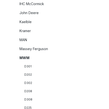
IHC McCormick
John Deere
Kaelble
Kramer
MAN
Massey Ferguson
MWM
D301
D202
D302
D208
D308
D225