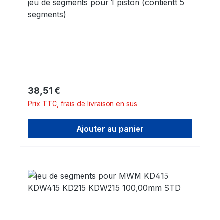
jeu de segments pour 1 piston (contientt 5
segments)
Prix régulier :
38,51 €
Prix TTC, frais de livraison en sus
Ajouter au panier