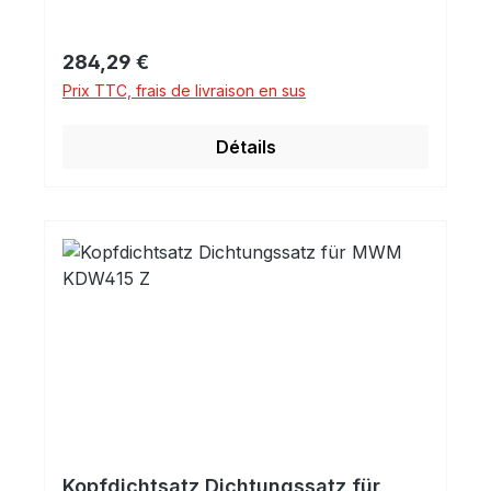
Variante kann evtl. vom versierten
Bearbeiter selbst angebracht werden.
Prix régulier :
284,29 €
Zylinderbuchse - Einbaufertig
Prix TTC, frais de livraison en sus
Détails
Kopfdichtsatz Dichtungssatz für