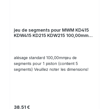
jeu de segments pour MWM KD415
KDW415 KD215 KDW215 100,00mm
STD
alésage standard 100,00mmjeu de
segments pour 1 piston (contient 5
segments) Veuillez noter les dimensions!
Prix régulier :
38,51 €