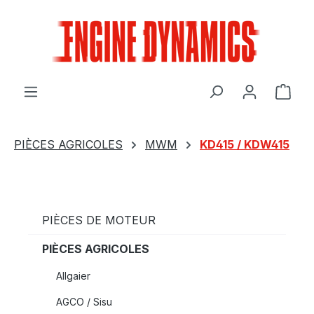
Passer au contenu principal
Le p
PIÈCES AGRICOLES
MWM
KD415 / KDW415
PIÈCES DE MOTEUR
PIÈCES AGRICOLES
Allgaier
AGCO / Sisu