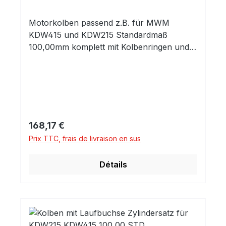
Motorkolben passend z.B. für MWM
KDW415 und KDW215 Standardmaß
100,00mm komplett mit Kolbenringen und
Kolbenbolzen mit Clips Es handelt sich um
den Kolben ohne Mulde für die KDW
Motoren. Die Mulde für die seltene KD
Variante kann evtl. vom versierten
Bearbeiter selbst angebracht werden.
Prix régulier :
168,17 €
Prix TTC, frais de livraison en sus
Détails