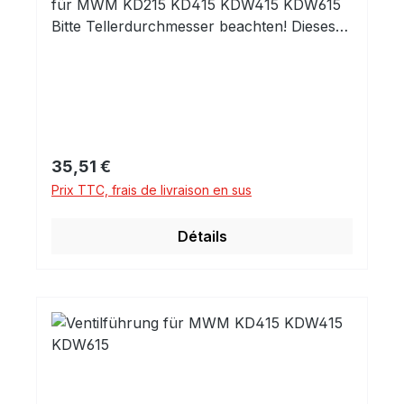
für MWM KD215 KD415 KDW415 KDW615
Bitte Tellerdurchmesser beachten! Dieses
Ventil hat 45mm Tellerdurchmesser, das
50mm Ventil in einem anderen Angebot.
Prix régulier :
35,51 €
Prix TTC, frais de livraison en sus
Détails