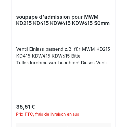
soupape d'admission pour MWM
KD215 KD415 KDW415 KDW615 50mm
Ventil Einlass passend z.B. für MWM KD215
KD415 KDW415 KDW615 Bitte
Tellerdurchmesser beachten! Dieses Ventil
hat 50mm Tellerdurchmesser, das 45mm
Ventil in einem anderen Angebot.
Prix régulier :
35,51 €
Prix TTC, frais de livraison en sus