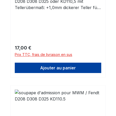
D208 D308 D325 oder KD110,5 mit
Tellerübermaß: +1,0mm dickerer Teller für
instandgesetzte Ventilsitze
Prix régulier :
17,00 €
Prix TTC, frais de livraison en sus
Ajouter au panier