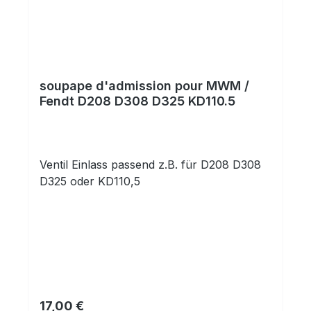
soupape d'admission pour MWM /
Fendt D208 D308 D325 KD110.5
Ventil Einlass passend z.B. für D208 D308
D325 oder KD110,5
Prix régulier :
17,00 €