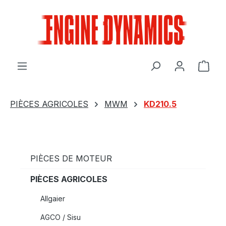
Passer au contenu principal
Le p
PIÈCES AGRICOLES
MWM
KD210.5
PIÈCES DE MOTEUR
PIÈCES AGRICOLES
Allgaier
AGCO / Sisu