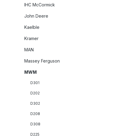
IHC McCormick
John Deere
Kaelble
Kramer
MAN
Massey Ferguson
MWM
D301
D202
D302
D208
D308
D225