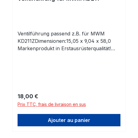
Ventilführung passend z.B. für MWM
KD211ZDimensionen:15,05 x 9,04 x 58,0
Markenprodukt in Erstausrüsterqualität!
Alle unsere Produkte kommen
ausschließlich aus europäischen
Produktionsstätten, die von unseren
Ingenieuren regelmäßig besucht und
auditiert werden! Seit 1984 werden
Fachhändler,
Prix régulier :
18,00 €
Motoreninstandsetzungsbetriebe und
Prix TTC, frais de livraison en sus
Motorenhersteller in ganz Europa mit
unseren hochwertigen Komponenten
Ajouter au panier
beliefert. Sie erhalten Eigenentwicklungen
und Produkte führender Hersteller, welche
selbstverständlich auch in der