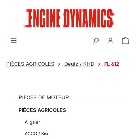
Passer au contenu principal
Le p
PIÈCES AGRICOLES
Deutz / KHD
FL 612
PIÈCES DE MOTEUR
PIÈCES AGRICOLES
Allgaier
AGCO / Sisu