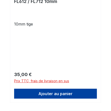
FL612 / FL712 10mm
10mm tige
Prix régulier :
35,00 €
Prix TTC, frais de livraison en sus
Ajouter au panier