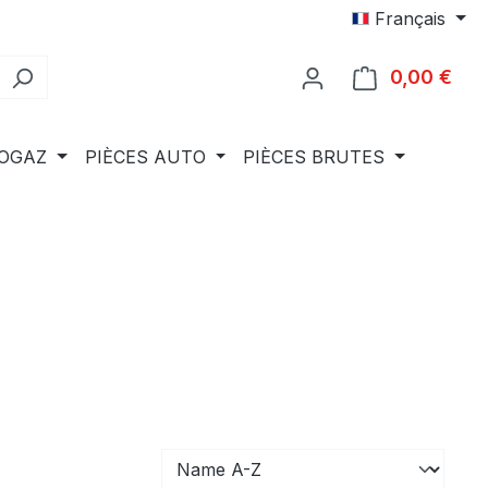
Français
0,00 €
Le p
IOGAZ
PIÈCES AUTO
PIÈCES BRUTES