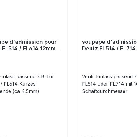
pe d'admission pour
soupape d'admissio
 FL514 / FL614 12mm
Deutz FL514 / FL71
 court
tige
 Einlass passend z.B. für
Ventil Einlass passend z
/ FL614 Kurzes
FL514 oder FL714 mit
tende (ca 4,5mm)
Schaftdurchmesser