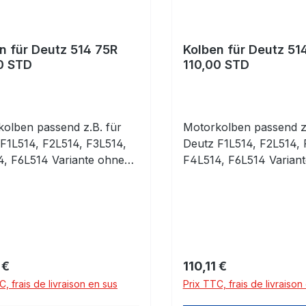
n für Deutz 514 75R
Kolben für Deutz 51
0 STD
110,00 STD
olben passend z.B. für
Motorkolben passend z.
F1L514, F2L514, F3L514,
Deutz F1L514, F2L514, 
, F6L514 Variante ohne
F4L514, F6L514 Variant
taschen für 75R
Ventiltaschen für 84R
erköpfe! Bitte prüfen!
Zylinderköpfe! Bitte prü
armaß 110,00mm komplett
Standarmaß 110,00mm 
lbenringen und
mit Kolbenringen und
bolzen mit Clips
Kolbenbolzen mit Clips
gulier :
Prix régulier :
 €
110,11 €
C, frais de livraison en sus
Prix TTC, frais de livraison