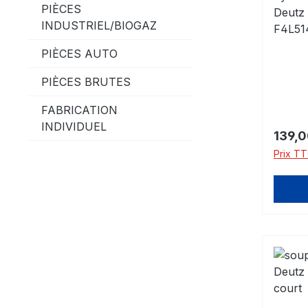
PIÈCES
Deutz 
INDUSTRIEL/BIOGAZ
F4L514
Zylind
PIÈCES AUTO
Stand
110,0
PIÈCES BRUTES
FABRICATION
INDIVIDUEL
Prix ré
139,0
Prix TT