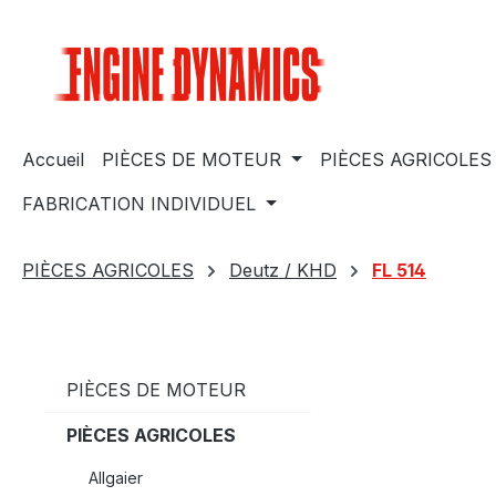
sser au contenu principal
Passer à la recherche
Passer à la navigation principale
Accueil
PIÈCES DE MOTEUR
PIÈCES AGRICOLES
FABRICATION INDIVIDUEL
PIÈCES AGRICOLES
Deutz / KHD
FL 514
PIÈCES DE MOTEUR
PIÈCES AGRICOLES
Allgaier