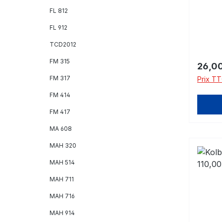
noter 
FL 812
FL 912
TCD2012
FM 315
Prix ré
26,00
FM 317
Prix TT
FM 414
FM 417
MA 608
MAH 320
MAH 514
MAH 711
MAH 716
MAH 914