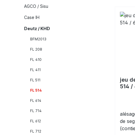
AGCO / Sisu
Case IH
Deutz / KHD
BFM2013
FL 208
FL 410
FL 411
jeu d
FL 511
514 /
FL 514
FL 614
FL 714
alésag
de seg
FL 612
(conti
FL 712