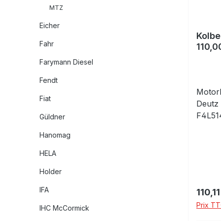
MTZ
Eicher
Kolbe
Fahr
110,0
Farymann Diesel
Fendt
Motork
Fiat
Deutz 
F4L514
Güldner
Ventil
Hanomag
Zylind
Stand
HELA
mit Ko
Holder
Kolben
IFA
Prix ré
110,11
Prix TT
IHC McCormick