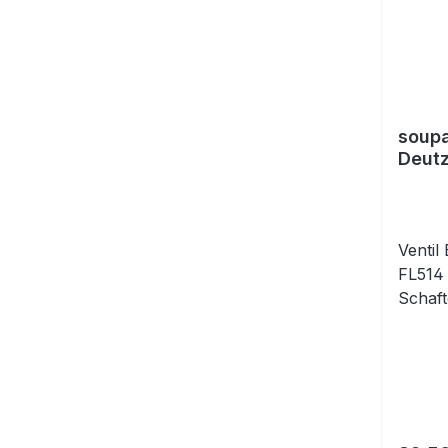
soupa
Deutz
tige,
Ventil
FL514 
Schaf