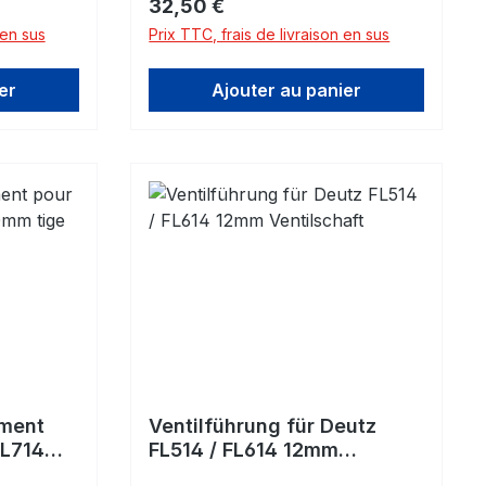
Prix régulier :
32,50 €
 en sus
Prix TTC, frais de livraison en sus
er
Ajouter au panier
ment
Ventilführung für Deutz
FL714
FL514 / FL614 12mm
Ventilschaft