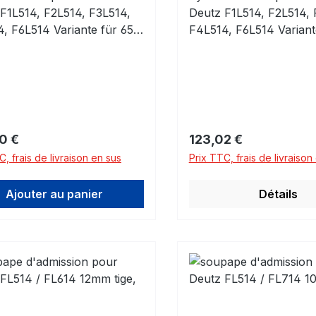
F1L514, F2L514, F3L514,
Deutz F1L514, F2L514, 
, F6L514 Variante für 65R
F4L514, F6L514 Variant
erköpfe! Bitte prüfen!
Zylinderköpfe! Bitte prü
armaß
Standarmaß
0mmEinbaufertig
110,00mmEinbaufertig
gulier :
Prix régulier :
0 €
123,02 €
C, frais de livraison en sus
Prix TTC, frais de livraison
Ajouter au panier
Détails