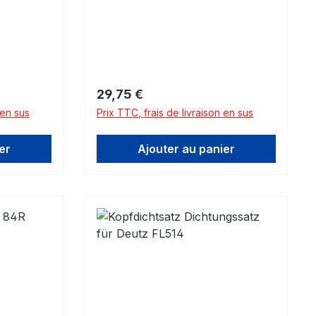
sions!
Veuillez noter les dimensions!
Prix régulier :
29,75 €
 en sus
Prix TTC, frais de livraison en sus
er
Ajouter au panier