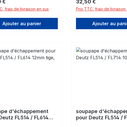
gulier :
Prix régulier :
 €
32,50 €
C, frais de livraison en sus
Prix TTC, frais de livraison
Ajouter au panier
Ajouter au pani
ape d'échappement
soupape d'échappe
Deutz FL514 / FL614
pour Deutz FL514 / 
tige, court
10mm tige