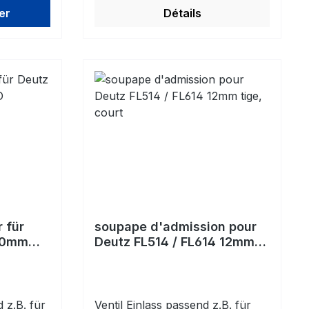
er
Détails
 für
soupape d'admission pour
,00mm
Deutz FL514 / FL614 12mm
tige, court
 z.B. für
Ventil Einlass passend z.B. für