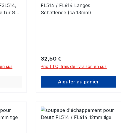
F3L514,
FL514 / FL614 Langes
e für 84R
Schaftende (ca 13mm)
fen!
Prix régulier :
32,50 €
 en sus
Prix TTC, frais de livraison en sus
Ajouter au panier