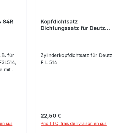
4 84R
Kopfdichtsatz
Dichtungssatz für Deutz
FL514
B. für
Zylinderkopfdichtsatz für Deutz
F3L514,
F L 514
e mit
fen!
komplett
Prix régulier :
22,50 €
 en sus
Prix TTC, frais de livraison en sus