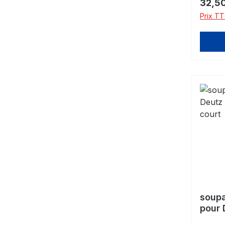
Prix ré
32,50
Prix TT
soup
pour 
12mm 