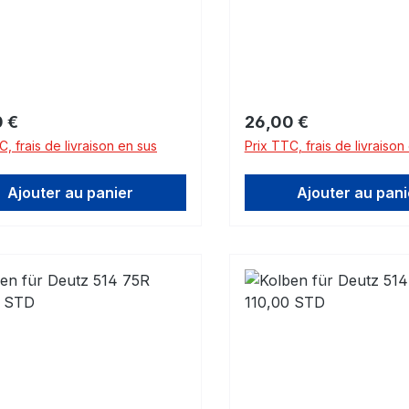
les dimensions!
Veuillez noter les dimen
gulier :
Prix régulier :
 €
26,00 €
C, frais de livraison en sus
Prix TTC, frais de livraison
Ajouter au panier
Ajouter au pani