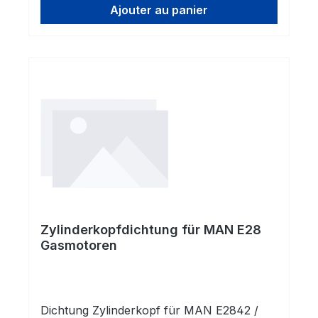
Ajouter au panier
unseren Ventilen, gepanzerten Ventilen der
Hersteller TRW oder Mahle oder auch mit
Originalersatzteilen.
Zylinderkopfdichtung für MAN E28
Gasmotoren
Dichtung Zylinderkopf für MAN E2842 /