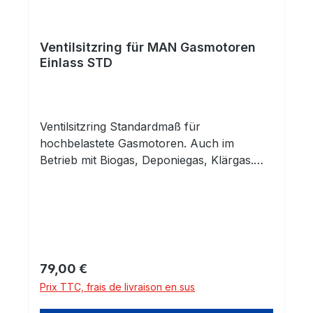
Ventilsitzring für MAN Gasmotoren
Einlass STD
Ventilsitzring Standardmaß für
hochbelastete Gasmotoren. Auch im
Betrieb mit Biogas, Deponiegas, Klärgas.
Einbaufertig bearbeitet. Version mit 6,85mm
Höhe Hochwertige Kobaltbasislegierung.
Außergewähnliche Beständigkeieit gegen
Verschleiß bei hohen Temperaturen und
korrosionsbeständig auch bei
problematischen Gasen. Besondder
Prix régulier :
79,00 €
geeignet für die "trockenen"
Prix TTC, frais de livraison en sus
Andwendungen in Gasmotoren ohne
Schmierung. Sehr gute Materialpaarung mit