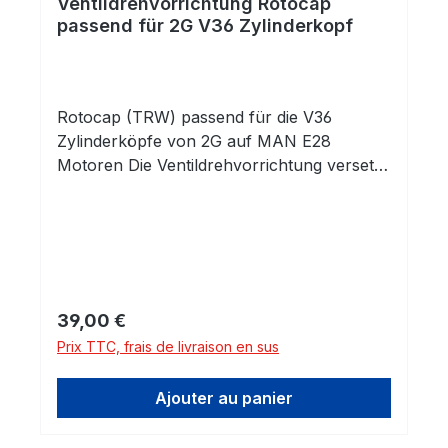
Ventildrehvorrichtung Rotocap
Einlass- oder die Auslassventile, oder auch
passend für 2G V36 Zylinderkopf
beide Seiten mit einer Drehvorrichtung
ausstatten lassen. Die Standzeiten werden
deutlich verlängert. Retrofit - Ohne
zusätzliche Anpassungen am Kopf! Die
Rotocap (TRW) passend für die V36
originale innere und äußere Feder werden
Zylinderköpfe von 2G auf MAN E28
durch unsere Komponenten innere und
Motoren Die Ventildrehvorrichtung versetzt
äußere Feder aus dem Kit, sowie dem Rotor
die Ventile in eine Rotation. Dadurch
(2-Teilig) ersetzt.
werden Ablagerungen und Verschleiß
reduziert.
Prix régulier :
39,00 €
Prix TTC, frais de livraison en sus
Ajouter au panier