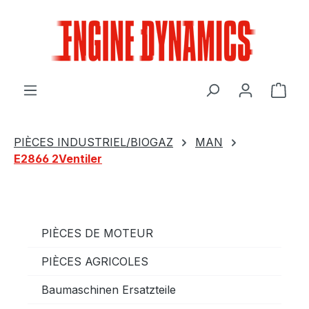
Passer au contenu principal
Le p
PIÈCES INDUSTRIEL/BIOGAZ
MAN
E2866 2Ventiler
PIÈCES DE MOTEUR
PIÈCES AGRICOLES
Baumaschinen Ersatzteile