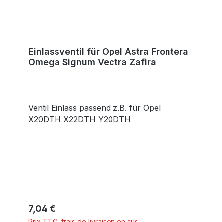
kwDieselOPELY20DTH199874
kwDieselOPELY20DTL1998DieselOPELY22D
TH217188 kwDieselOPELY22DTH217185
kwDieselOPELY22DTR217192 kwDiesel
Einlassventil für Opel Astra Frontera
Omega Signum Vectra Zafira
Ventil Einlass passend z.B. für Opel
X20DTH X22DTH Y20DTH
Prix régulier :
7,04 €
Prix TTC, frais de livraison en sus