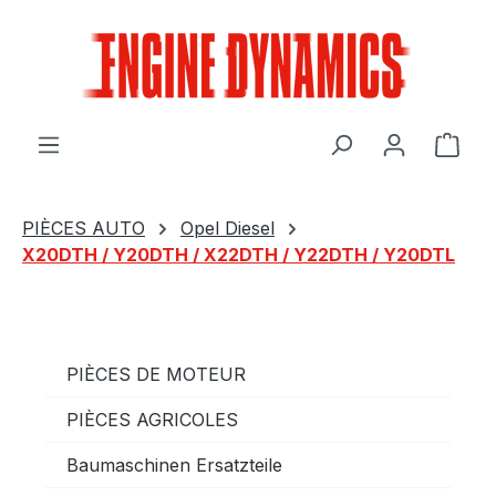
Passer au contenu principal
Le p
PIÈCES AUTO
Opel Diesel
X20DTH / Y20DTH / X22DTH / Y22DTH / Y20DTL
PIÈCES DE MOTEUR
PIÈCES AGRICOLES
Baumaschinen Ersatzteile