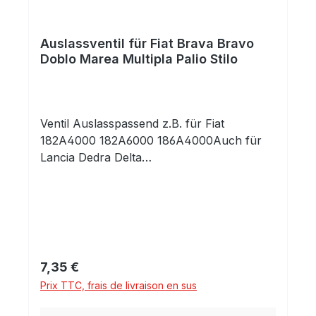
13806Fiat46462158Fiat46517325Fiat467613
69FiatV91949AE
Auslassventil für Fiat Brava Bravo
ReferenznummerHersteller171037TRW1710
Doblo Marea Multipla Palio Stilo
43TRW46413807Fiat46461209Fiat4646215
9Fiat46761370FiatV91950AEDie
angegebenen Referenznummern dienen
lediglich zu Vergleichszwecken. Diese
Ventil Auslasspassend z.B. für Fiat
Daten dienen keinesfalls als Herkunfts-
182A4000 182A6000 186A4000Auch für
oder Markenbezeichnung! Die genannten
Lancia Dedra Delta
Marken sind Eigentum der jeweiligen
LybraDimensionen:29,8x7,0x102,9Qualitätsp
Markeninhaber!Verwendet in folgenden
rodukt aus europäischer
Motoren:
Produktion!Profitieren Sie von 30 Jahren
HerstellerKennbuchstabeHubraumLeistung
Erfahrung mit
_KwKraftstoffFIAT182A4000158176
Motorenkomponenten!Vergleichsnummern:
kwGasFIAT182A4000158176
ReferenznummerHersteller171037TRW1710
Prix régulier :
7,35 €
kwBenzinFIAT182A6000158176
43TRW46413807Fiat46461209Fiat4646215
Prix TTC, frais de livraison en sus
kwBenzinFIAT186A4000158176 kw
9Fiat46761370FiatV91950AEDie
angegebenen Referenznummern dienen