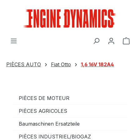
Passer au contenu principal
Le p
PIÈCES AUTO
Fiat Otto
1,6 16V 182A4
PIÈCES DE MOTEUR
PIÈCES AGRICOLES
Baumaschinen Ersatzteile
PIÈCES INDUSTRIEL/BIOGAZ