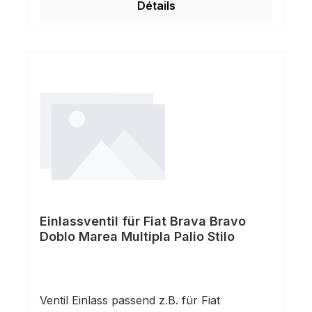
Détails
lediglich zu Vergleichszwecken. Diese
Daten dienen keinesfalls als Herkunfts-
oder Markenbezeichnung! Die genannten
Marken sind Eigentum der jeweiligen
Markeninhaber!Verwendet in folgenden
Motoren:
HerstellerKennbuchstabeLeistung_KwKrafts
toffFIAT182A4000158176
kwGasFIAT182A4000158176
kwBenzinFIAT182A6000158176
kwBenzinFIAT186A4000158176 kw
Einlassventil für Fiat Brava Bravo
Doblo Marea Multipla Palio Stilo
Ventil Einlass passend z.B. für Fiat