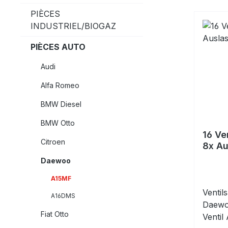
PIÈCES
INDUSTRIEL/BIOGAZ
PIÈCES AUTO
Audi
Alfa Romeo
BMW Diesel
BMW Otto
16 Ve
Citroen
8x Au
Daew
Daewoo
A15MF
Ventil
A16DMS
Daewoo
Fiat Otto
Ventil