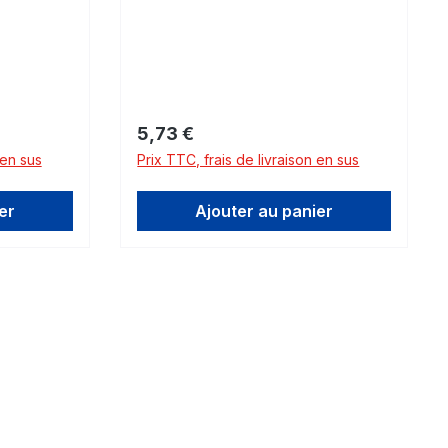
Prix régulier :
5,73 €
 en sus
Prix TTC, frais de livraison en sus
er
Ajouter au panier