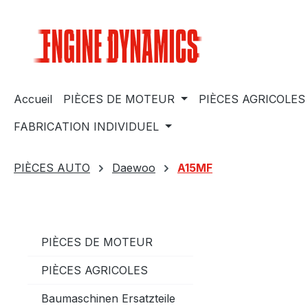
sser au contenu principal
Passer à la recherche
Passer à la navigation principale
Accueil
PIÈCES DE MOTEUR
PIÈCES AGRICOLES
FABRICATION INDIVIDUEL
PIÈCES AUTO
Daewoo
A15MF
PIÈCES DE MOTEUR
PIÈCES AGRICOLES
Baumaschinen Ersatzteile