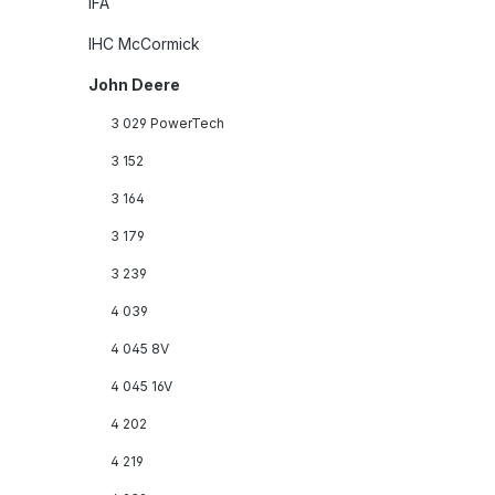
IFA
IHC McCormick
John Deere
3 029 PowerTech
3 152
3 164
3 179
3 239
4 039
4 045 8V
4 045 16V
4 202
4 219