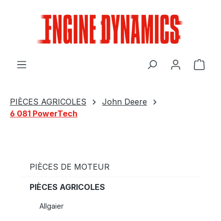
Passer au contenu principal
Le p
PIÈCES AGRICOLES
John Deere
6 081 PowerTech
PIÈCES DE MOTEUR
PIÈCES AGRICOLES
Allgaier