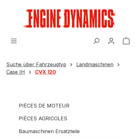
Passer au contenu principal
Le p
Suche über Fahrzeugtyp
Landmaschinen
Case IH
CVX 120
PIÈCES DE MOTEUR
PIÈCES AGRICOLES
Baumaschinen Ersatzteile