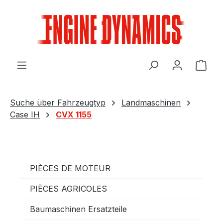
Passer au contenu principal
Le p
Suche über Fahrzeugtyp
Landmaschinen
Case IH
CVX 1155
PIÈCES DE MOTEUR
PIÈCES AGRICOLES
Baumaschinen Ersatzteile