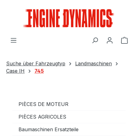
Passer au contenu principal
Le p
Suche über Fahrzeugtyp
Landmaschinen
Case IH
745
PIÈCES DE MOTEUR
PIÈCES AGRICOLES
Baumaschinen Ersatzteile