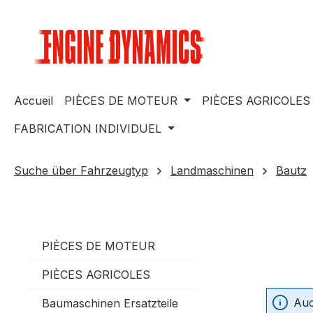
sser au contenu principal
Passer à la recherche
Passer à la navigation principale
Accueil
PIÈCES DE MOTEUR
PIÈCES AGRICOLES
FABRICATION INDIVIDUEL
Suche über Fahrzeugtyp
Landmaschinen
Bautz
PIÈCES DE MOTEUR
PIÈCES AGRICOLES
Auc
Baumaschinen Ersatzteile