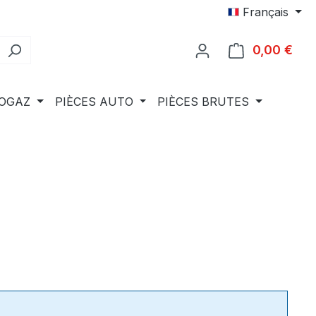
Français
0,00 €
Le p
IOGAZ
PIÈCES AUTO
PIÈCES BRUTES